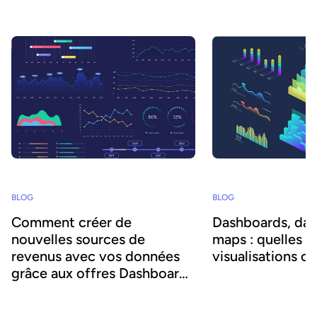
BLOG
BLOG
Comment créer de
Dashboards, data
nouvelles sources de
maps : quelles d
revenus avec vos données
visualisations ch
grâce aux offres Dashboards
Dashboards, data storie
as a Service ?
Dans cet article, nous nous intéressons
interactives … Il exist
plus particulièrement aux Dashboards as
types de data visualisat