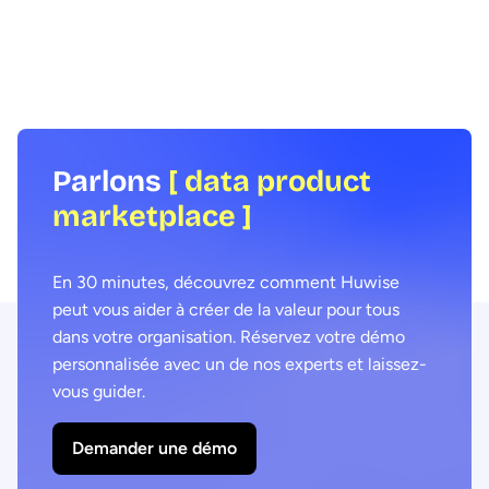
a Service, ces offres de services data
Dans cet article, nous a
digitaux qui se multiplient ces dernières
revue les différents typ
années et qui génèrent de nombreux
visualisations, comprend
bénéfices pour les organisations qui les
s’adressent et comment 
mettent en place et dans leurs
valoriser à leur plein pot
écosystèmes.
Parlons
[ data product
marketplace ]
En 30 minutes, découvrez comment Huwise
peut vous aider à créer de la valeur pour tous
dans votre organisation. Réservez votre démo
personnalisée avec un de nos experts et laissez-
vous guider.
Demander une démo