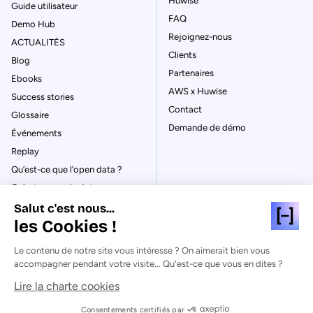
Huwise
Guide utilisateur
FAQ
Demo Hub
Rejoignez-nous
ACTUALITÉS
Clients
Blog
Partenaires
Ebooks
AWS x Huwise
Success stories
Contact
Glossaire
Demande de démo
Événements
Replay
Qu’est-ce que l’open data ?
Qu’est-ce que le data
management ?
Salut c'est nous...
La gouvernance des données
les Cookies !
Qu’est-ce qu’un data catalog ?
Le contenu de notre site vous intéresse ? On aimerait bien vous
accompagner pendant votre visite... Qu'est-ce que vous en dites ?
Lire la charte cookies
© Huwise 2026
Consentements certifiés par