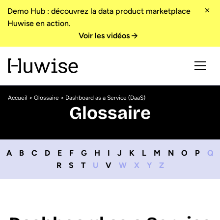
Demo Hub : découvrez la data product marketplace
Huwise en action.
Voir les vidéos
Accueil
>
Glossaire
> Dashboard as a Service (DaaS)
Glossaire
A
B
C
D
E
F
G
H
I
J
K
L
M
N
O
P
Q
R
S
T
U
V
W
X
Y
Z