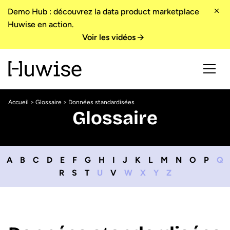
Demo Hub : découvrez la data product marketplace
Huwise en action.
Voir les vidéos
Accueil
>
Glossaire
> Données standardisées
Glossaire
A
B
C
D
E
F
G
H
I
J
K
L
M
N
O
P
Q
R
S
T
U
V
W
X
Y
Z