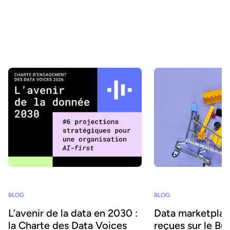
Comment les organisations peuvent-elles transformer les
données en valeur métier et encourager l’usage de l’IA tout en
respectant les exigences de gouvernance et de conformité ? Sur
la base des bonnes pratiques de Gartner, nous explorons le
parcours vers une gouvernance des données adaptative et le rôle
des data product marketplace dans sa mise en œuvre réussie.
BLOG
BLOG
Data marketplace
L’avenir de la data en 2030 :
reçues sur le Bu
la Charte des Data Voices