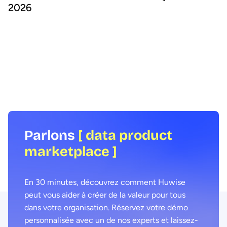
2026
Les data product marke
permettent aux organisa
À quoi ressemblera le monde de la data
l'accès aux données et d
en 2030 ? Quel sera le rôle des leaders
consommation par les hu
de la data, et comment réussir à déployer
Mais faut-il développer 
l'IA et la consommation de données à
ou en acheter une ? No
grande échelle ? Découvrez la Charte
idées reçues courantes
Data Voices, créée par des leaders de la
votre choix.
data du monde entier.
Parlons
[ data product
marketplace ]
En 30 minutes, découvrez comment Huwise
peut vous aider à créer de la valeur pour tous
dans votre organisation. Réservez votre démo
personnalisée avec un de nos experts et laissez-