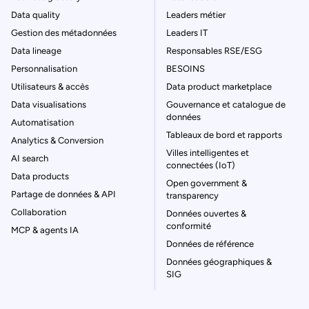
Data quality
Leaders métier
Gestion des métadonnées
Leaders IT
Data lineage
Responsables RSE/ESG
Personnalisation
BESOINS
Utilisateurs & accès
Data product marketplace
Data visualisations
Gouvernance et catalogue de
données
Automatisation
Tableaux de bord et rapports
Analytics & Conversion
Villes intelligentes et
AI search
connectées (IoT)
Data products
Open government &
Partage de données & API
transparency
Collaboration
Données ouvertes &
conformité
MCP & agents IA
Données de référence
Données géographiques &
SIG