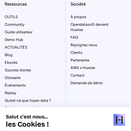
Ressources
Société
OUTILS
À propos
Community
Opendatasoft devient
Huwise
Guide utilisateur
FAQ
Demo Hub
Rejoignez-nous
ACTUALITÉS
Clients
Blog
Partenaires
Ebooks
AWS x Huwise
Success stories
Contact
Glossaire
Demande de démo
Événements
Replay
Qu’est-ce que l’open data ?
Qu’est-ce que le data
management ?
Salut c'est nous...
La gouvernance des données
les Cookies !
Qu’est-ce qu’un data catalog ?