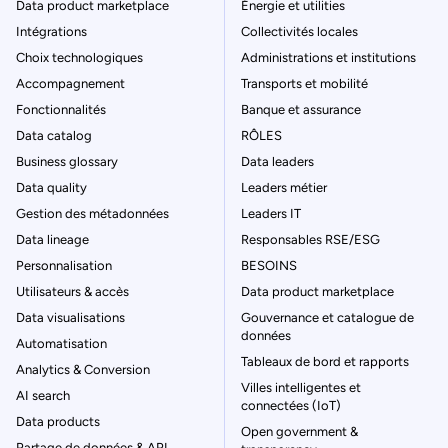
Data product marketplace
Énergie et utilities
Intégrations
Collectivités locales
Choix technologiques
Administrations et institutions
Accompagnement
Transports et mobilité
Fonctionnalités
Banque et assurance
Data catalog
RÔLES
Business glossary
Data leaders
Data quality
Leaders métier
Gestion des métadonnées
Leaders IT
Data lineage
Responsables RSE/ESG
Personnalisation
BESOINS
Utilisateurs & accès
Data product marketplace
Data visualisations
Gouvernance et catalogue de
données
Automatisation
Tableaux de bord et rapports
Analytics & Conversion
Villes intelligentes et
AI search
connectées (IoT)
Data products
Open government &
Partage de données & API