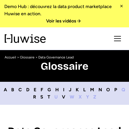
Demo Hub : découvrez la data product marketplace
Huwise en action.
Voir les vidéos
Accueil
>
Glossaire
> Data Governance Lead
Glossaire
A
B
C
D
E
F
G
H
I
J
K
L
M
N
O
P
Q
R
S
T
U
V
W
X
Y
Z