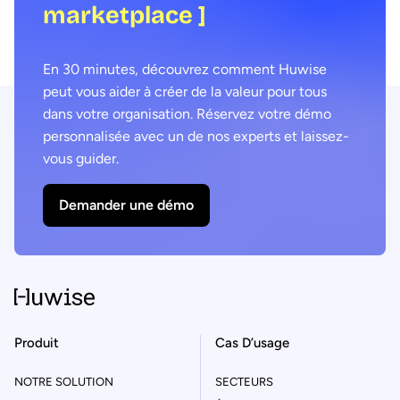
marketplace ]
En 30 minutes, découvrez comment Huwise
peut vous aider à créer de la valeur pour tous
dans votre organisation. Réservez votre démo
personnalisée avec un de nos experts et laissez-
vous guider.
Demander une démo
Produit
Cas D’usage
NOTRE SOLUTION
SECTEURS