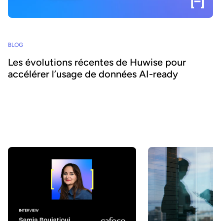
BLOG
Les évolutions récentes de Huwise pour
accélérer l’usage de données AI-ready
Comment faire en sorte que les données d’une organisation soient
réellement découvertes, comprises et utilisées par les métiers
comme par les agents IA ? Chez Huwise, nous sommes
convaincus qu’une donnée ne crée de valeur que lorsqu’elle est
utilisée. C’est pourquoi nous faisons évoluer notre plateforme en
continu pour accélérer leur adoption. Retour sur les principales
évolutions de ces derniers mois.