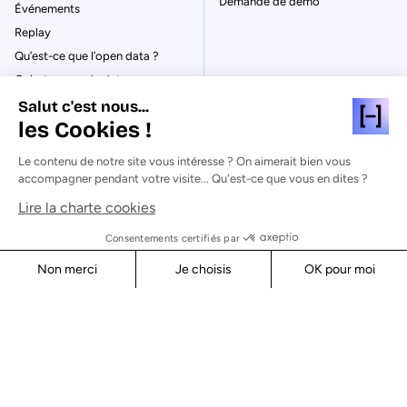
Demande de démo
Événements
Replay
Qu’est-ce que l’open data ?
Qu’est-ce que le data
management ?
Salut c'est nous...
La gouvernance des données
les Cookies !
Qu’est-ce qu’un data catalog ?
Le contenu de notre site vous intéresse ? On aimerait bien vous
accompagner pendant votre visite... Qu'est-ce que vous en dites ?
Lire la charte cookies
© Huwise 2026
Consentements certifiés par
Non merci
Je choisis
OK pour moi
Politique de Confidentialité
Axeptio consent
Consent Management Platform: Personalize Your Options
Mentions légales & CGU
Cookies
Our platform empowers you to tailor and manage your privacy s
Sécurité