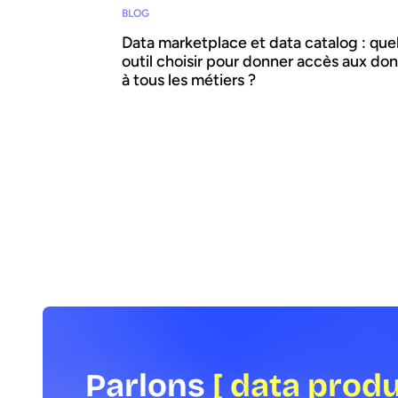
BLOG
Data marketplace et data catalog : que
outil choisir pour donner accès aux do
à tous les métiers ?
Les solutions de data catalogs commencent
montrer leurs limites. En parallèle, les data
marketplaces émergent comme des répons
adaptées aux enjeux de partage des donné
self service dans les organisations.
Parlons
[ data prod