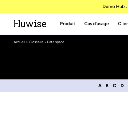
Demo Hub : 
Produit
Cas d’usage
Clie
Accueil
>
Glossaire
> Data space
A
B
C
D