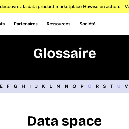
découvrez la data product marketplace Huwise en action.
Vo
nts
Partenaires
Ressources
Société
Glossaire
E
F
G
H
I
J
K
L
M
N
O
P
Q
R
S
T
U
V
Data space