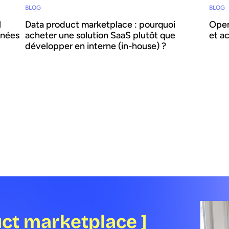
BLOG
BLOG
l
Data product marketplace : pourquoi
Open
nnées
acheter une solution SaaS plutôt que
et ac
développer en interne (in-house) ?
Les g
leurs
 à
Déployer une data product marketplace vous
entre
semble à la portée de vos équipes ? Vous risquez
des d
es
de créer une solution inadaptée qui ne répond ni
Europ
es en
aux besoins des utilisateurs, ni à ceux de votre
l’imp
entreprise. Découvrez dans cet article de blog
dans quelles situations le choix d’un fournisseur
SaaS indépendant est la meilleure option, et les
critères à rechercher chez un partenaire.
uct marketplace ]