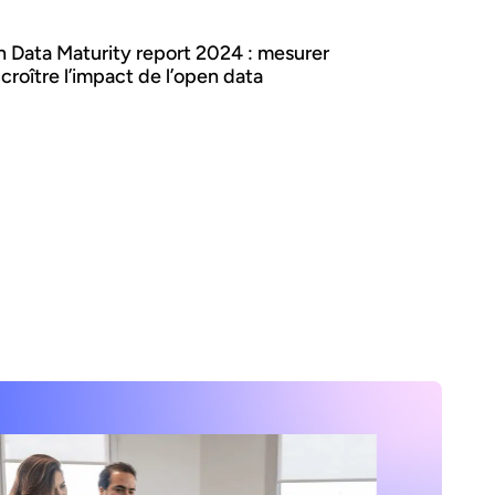
 Data Maturity report 2024 : mesurer
croître l’impact de l’open data
ouvernements partagent-ils efficacement
 données avec les citoyens et les
prises ? Le dernier rapport sur la maturité
onnées ouvertes évalue les progrès en
e et souligne l’importance de mesurer
act et d’améliorer les portails de données.