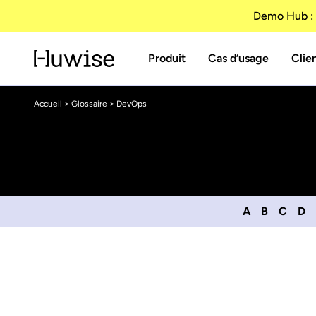
Demo Hub : 
Produit
Cas d’usage
Clie
Accueil
>
Glossaire
> DevOps
A
B
C
D