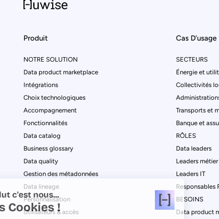
Produit
Cas D’usage
NOTRE SOLUTION
SECTEURS
Data product marketplace
Énergie et utili
Intégrations
Collectivités l
Choix technologiques
Administrations
Accompagnement
Transports et m
Fonctionnalités
Banque et ass
Data catalog
RÔLES
Business glossary
Data leaders
Data quality
Leaders métier
Gestion des métadonnées
Leaders IT
Data lineage
Responsables
Salut c'est nous...
Personnalisation
BESOINS
les Cookies !
Utilisateurs & accès
Data product 