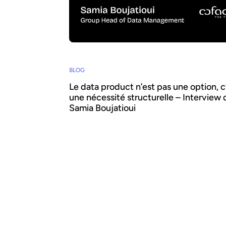
BLOG
Le data product n’est pas une option, c
une nécessité structurelle – Interview 
Samia Boujatioui
Comment partager la donnée plus efficac
avec les équipes business, à grande échelle
Pour le savoir, nous avons interrogé Samia
Boujatioui, experte reconnue chez l'assureu
crédit Coface Group, dans le cadre du Data
Voices Manifesto 2026.