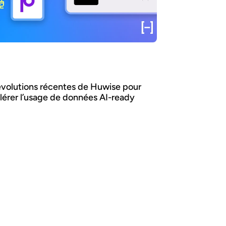
évolutions récentes de Huwise pour
lérer l’usage de données AI-ready
nt faire en sorte que les données d’une
isation soient réellement découvertes,
ises et utilisées par les métiers comme par
gents IA ? Chez Huwise, nous sommes
incus qu’une donnée ne crée de valeur que
u’elle est utilisée. C’est pourquoi nous
ns évoluer notre plateforme en continu pour
érer leur adoption. Retour sur les principales
tions de ces derniers mois.