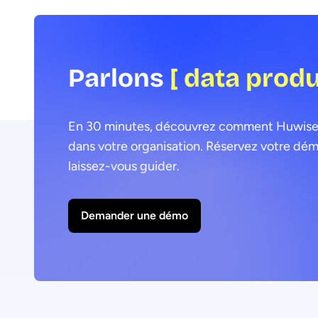
Parlons
[ data prod
En 30 minutes, découvrez comment Huwise pe
dans votre organisation. Réservez votre dém
laissez-vous guider.
Demander une démo