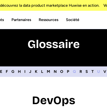
découvrez la data product marketplace Huwise en action.
Vo
nts
Partenaires
Ressources
Société
Glossaire
E
F
G
H
I
J
K
L
M
N
O
P
Q
R
S
T
U
V
DevOps