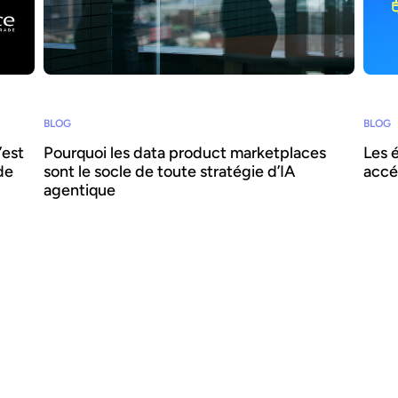
BLOG
BLOG
’est
Pourquoi les data product marketplaces
Les 
de
sont le socle de toute stratégie d’IA
accé
agentique
Comme
organ
ement
L'IA agentique offre la possibilité d'intégrer l'IA
compr
 ?
au cœur des processus métier et d'accroître
les a
l'agilité et l'efficacité. Réussir ce pari suppose de
conva
r-
se concentrer sur la donnée - nous expliquons
lorsq
comment combiner IA agentique et
faiso
marketplaces de data products pour délivrer des
accél
bénéfices transformateurs.
évolu