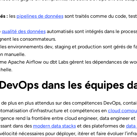
és :
les
pipelines de données
sont traités comme du code, test
e
qualité des données
automatisés sont intégrés dans le proces
ignent les consommateurs.
:
les environnements dev, staging et production sont gérés de f
on manuelle.
me Apache Airflow ou dbt Labs gèrent les dépendances de workf
helle.
evOps dans les équipes d
de plus en plus attendus sur des compétences DevOps, contain
utomatisation d’infrastructure et compétences en
cloud compu
rgence rend la frontière entre cloud engineer, data engineer e
tissant dans des
modern data stacks
et des plateformes de
data
 vélocité nécessaires pour déployer, itérer et faire évoluer l’in