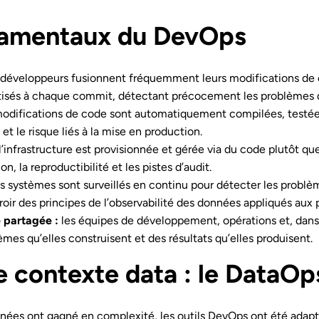
damentaux du DevOps
 développeurs fusionnent fréquemment leurs modifications de 
atisés à chaque commit, détectant précocement les problèmes d
modifications de code sont automatiquement compilées, testées
et le risque liés à la mise en production.
l’infrastructure est provisionnée et gérée via du code plutôt q
n, la reproductibilité et les pistes d’audit.
es systèmes sont surveillés en continu pour détecter les probl
iroir des principes de l’observabilité des données appliqués aux 
é partagée :
les équipes de développement, opérations et, dans
èmes qu’elles construisent et des résultats qu’elles produisent.
 contexte data : le DataOp
nées ont gagné en complexité, les outils DevOps ont été adapt