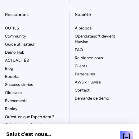
Ressources
Société
OUTILS
À propos
Community
Opendatasoft devient
Huwise
Guide utilisateur
FAQ
Demo Hub
Rejoignez-nous
ACTUALITÉS
Clients
Blog
Partenaires
Ebooks
AWS x Huwise
Success stories
Contact
Glossaire
Demande de démo
Événements
Replay
Qu’est-ce que l’open data ?
Qu’est-ce que le data
management ?
Salut c'est nous...
La gouvernance des données