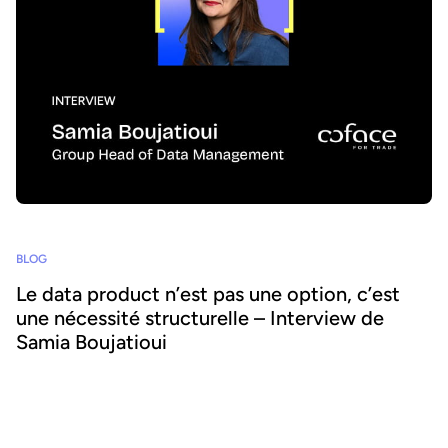
BLOG
Le data product n’est pas une option, c’est
une nécessité structurelle – Interview de
Samia Boujatioui
Comment partager la donnée plus efficacement avec les équipes
business, à grande échelle ? Pour le savoir, nous avons interrogé
Samia Boujatioui, experte reconnue chez l'assureur-crédit Coface
Group, dans le cadre du Data Voices Manifesto 2026.