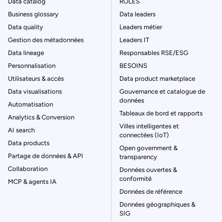
Data catalog
RÔLES
Business glossary
Data leaders
Data quality
Leaders métier
Gestion des métadonnées
Leaders IT
Data lineage
Responsables RSE/ESG
Personnalisation
BESOINS
Utilisateurs & accès
Data product marketplace
Data visualisations
Gouvernance et catalogue de
données
Automatisation
Tableaux de bord et rapports
Analytics & Conversion
Villes intelligentes et
AI search
connectées (IoT)
Data products
Open government &
Partage de données & API
transparency
Collaboration
Données ouvertes &
conformité
MCP & agents IA
Données de référence
Données géographiques &
SIG