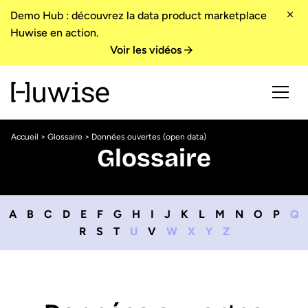
Demo Hub : découvrez la data product marketplace
Huwise en action.
Voir les vidéos
Accueil
>
Glossaire
> Données ouvertes (open data)
Glossaire
A
B
C
D
E
F
G
H
I
J
K
L
M
N
O
P
Q
R
S
T
U
V
W
X
Y
Z