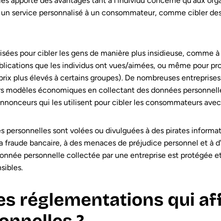
les apporte des avantages tant à l’individu concerné qu’aux orga
ir un service personnalisé à un consommateur, comme cibler de
isées pour cibler les gens de manière plus insidieuse, comme à t
blications que les individus ont vues/aimées, ou même pour prof
prix plus élevés à certains groupes). De nombreuses entrepris
leurs modèles économiques en collectant des données personnel
nonceurs qui les utilisent pour cibler les consommateurs avec l
es personnelles sont volées ou divulguées à des pirates informat
la fraude bancaire, à des menaces de préjudice personnel et à d’a
onnée personnelle collectée par une entreprise est protégée et s
sibles.
es réglementations qui af