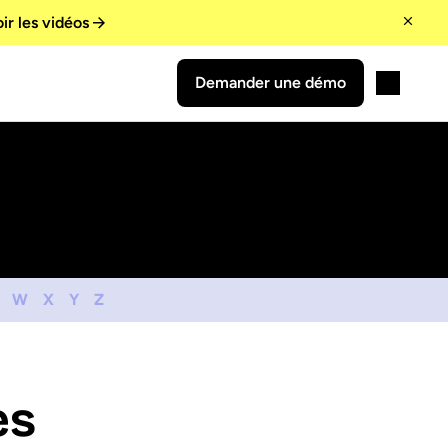
ir les vidéos
Demander une démo
W
X
Y
Z
es