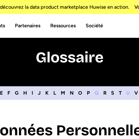
découvrez la data product marketplace Huwise en action.
Vo
nts
Partenaires
Ressources
Société
Glossaire
E
F
G
H
I
J
K
L
M
N
O
P
Q
R
S
T
U
V
onnées Personnell