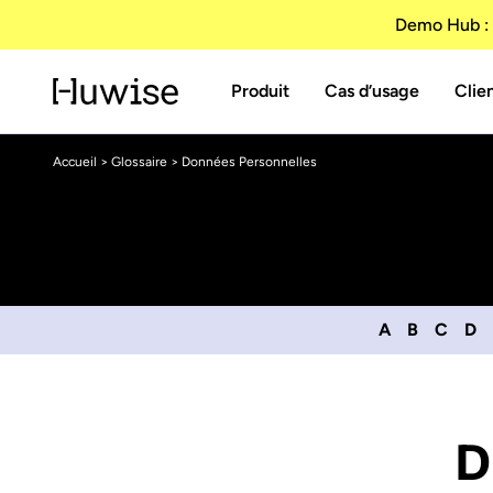
Demo Hub : 
Produit
Cas d’usage
Clie
Accueil
>
Glossaire
> Données Personnelles
A
B
C
D
D