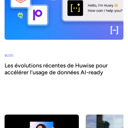
BLOG
Les évolutions récentes de Huwise pour
accélérer l’usage de données AI-ready
Comment faire en sorte que les données d’une organisation soient
réellement découvertes, comprises et utilisées par les métiers
comme par les agents IA ? Chez Huwise, nous sommes
convaincus qu’une donnée ne crée de valeur que lorsqu’elle est
utilisée. C’est pourquoi nous faisons évoluer notre plateforme en
continu pour accélérer leur adoption. Retour sur les principales
évolutions de ces derniers mois.