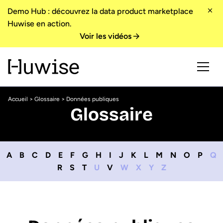
Demo Hub : découvrez la data product marketplace
Huwise en action.
Voir les vidéos
Accueil
>
Glossaire
> Données publiques
Glossaire
A
B
C
D
E
F
G
H
I
J
K
L
M
N
O
P
Q
R
S
T
U
V
W
X
Y
Z