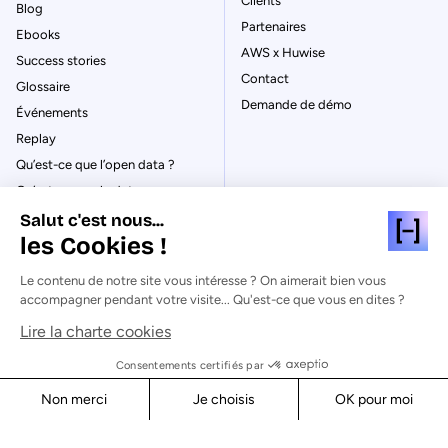
Clients
Blog
Partenaires
Ebooks
AWS x Huwise
Success stories
Contact
Glossaire
Demande de démo
Événements
Replay
Qu’est-ce que l’open data ?
Qu’est-ce que le data
management ?
Salut c'est nous...
La gouvernance des données
les Cookies !
Qu’est-ce qu’un data catalog ?
Le contenu de notre site vous intéresse ? On aimerait bien vous
accompagner pendant votre visite... Qu'est-ce que vous en dites ?
Lire la charte cookies
© Huwise 2026
Consentements certifiés par
Non merci
Je choisis
OK pour moi
Politique de Confidentialité
Axeptio consent
Consent Management Platform: Personalize Your Options
Mentions légales & CGU