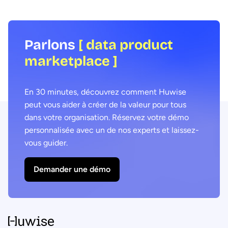
Group, dans le cadre du Data Voices
expliquons comment co
Manifesto 2026.
agentique et marketpla
products pour délivrer 
transformateurs.
Parlons
[ data product
marketplace ]
En 30 minutes, découvrez comment Huwise
peut vous aider à créer de la valeur pour tous
dans votre organisation. Réservez votre démo
personnalisée avec un de nos experts et laissez-
vous guider.
Demander une démo