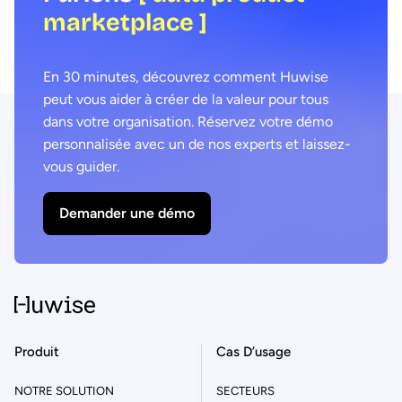
marketplace ]
En 30 minutes, découvrez comment Huwise
peut vous aider à créer de la valeur pour tous
dans votre organisation. Réservez votre démo
personnalisée avec un de nos experts et laissez-
vous guider.
Demander une démo
Produit
Cas D’usage
NOTRE SOLUTION
SECTEURS