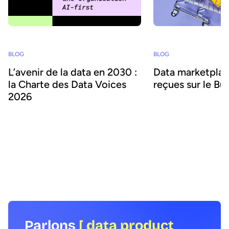
BLOG
BLOG
Data marketplace
L’avenir de la data en 2030 :
reçues sur le Bu
la Charte des Data Voices
2026
Les data product marke
permettent aux organisa
À quoi ressemblera le monde de la data
l'accès aux données et d
en 2030 ? Quel sera le rôle des leaders
consommation par les hu
de la data, et comment réussir à déployer
Mais faut-il développer 
l'IA et la consommation de données à
ou en acheter une ? No
grande échelle ? Découvrez la Charte
idées reçues courantes
Data Voices, créée par des leaders de la
votre choix.
data du monde entier.
Parlons
[ data product