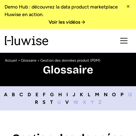
Demo Hub : découvrez la data product marketplace
Huwise en action.
Voir les vidéos
Accueil
>
Glossaire
> Gestion des données produit (PDM)
Glossaire
A
B
C
D
E
F
G
H
I
J
K
L
M
N
O
P
Q
R
S
T
U
V
W
X
Y
Z