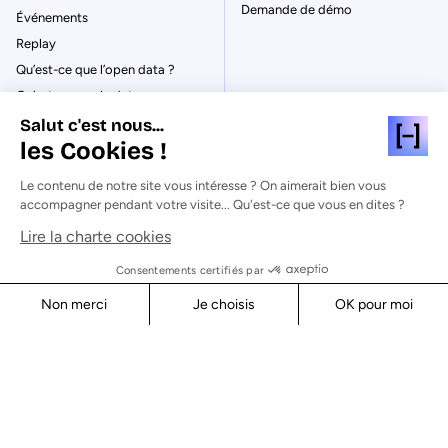
Demande de démo
Événements
Replay
Qu’est-ce que l’open data ?
Qu’est-ce que le data
management ?
Salut c'est nous...
La gouvernance des données
les Cookies !
Qu’est-ce qu’un data catalog ?
Le contenu de notre site vous intéresse ? On aimerait bien vous
accompagner pendant votre visite... Qu'est-ce que vous en dites ?
Lire la charte cookies
© Huwise 2026
Consentements certifiés par
Non merci
Je choisis
OK pour moi
Politique de Confidentialité
Axeptio consent
Consent Management Platform: Personalize Your Options
Mentions légales & CGU
Cookies
Our platform empowers you to tailor and manage your privacy s
Sécurité