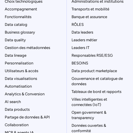
Choix technologiques
Administrations et institutions
Accompagnement
Transports et mobilité
Fonctionnalités
Banque et assurance
Data catalog
RÔLES
Business glossary
Data leaders
Data quality
Leaders métier
Gestion des métadonnées
Leaders IT
Data lineage
Responsables RSE/ESG
Personnalisation
BESOINS
Utilisateurs & accès
Data product marketplace
Data visualisations
Gouvernance et catalogue de
données
Automatisation
Tableaux de bord et rapports
Analytics & Conversion
Villes intelligentes et
AI search
connectées (IoT)
Data products
Open government &
Partage de données & API
transparency
Collaboration
Données ouvertes &
conformité
MCP & agents IA