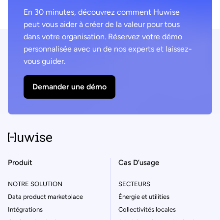
En 30 minutes, découvrez comment Huwise
peut vous aider à créer de la valeur pour tous
dans votre organisation. Réservez votre démo
personnalisée avec un de nos experts et laissez-
vous guider.
Demander une démo
Produit
Cas D’usage
NOTRE SOLUTION
SECTEURS
Data product marketplace
Énergie et utilities
Intégrations
Collectivités locales