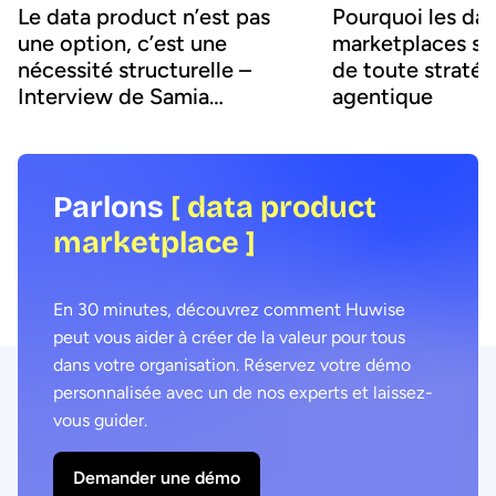
Le data product n’est pas
Pourquoi les da
une option, c’est une
marketplaces son
nécessité structurelle –
de toute stratég
Interview de Samia
agentique
Boujatioui
Parlons
[ data product
marketplace ]
En 30 minutes, découvrez comment Huwise
peut vous aider à créer de la valeur pour tous
dans votre organisation. Réservez votre démo
personnalisée avec un de nos experts et laissez-
vous guider.
Demander une démo