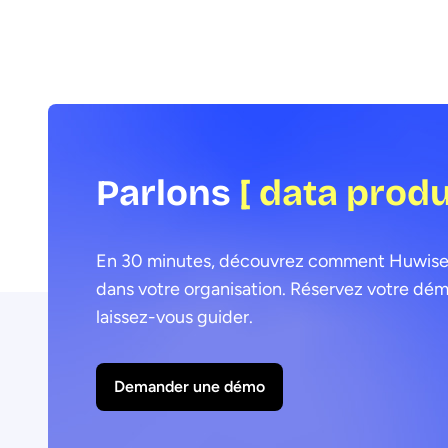
Parlons
[ data prod
En 30 minutes, découvrez comment Huwise pe
dans votre organisation. Réservez votre dém
laissez-vous guider.
Demander une démo