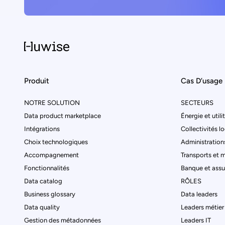
Produit
Cas D’usage
NOTRE SOLUTION
SECTEURS
Data product marketplace
Énergie et utili
Intégrations
Collectivités l
Choix technologiques
Administrations
Accompagnement
Transports et m
Fonctionnalités
Banque et ass
Data catalog
RÔLES
Business glossary
Data leaders
Data quality
Leaders métier
Gestion des métadonnées
Leaders IT