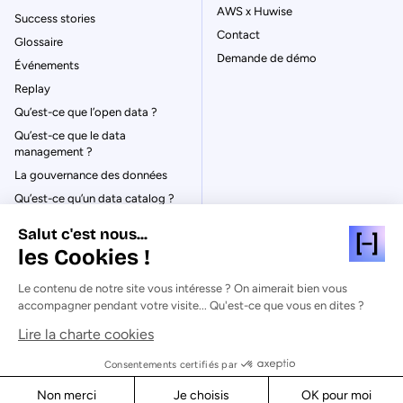
AWS x Huwise
Success stories
Contact
Glossaire
Demande de démo
Événements
Replay
Qu’est-ce que l’open data ?
Qu’est-ce que le data
management ?
La gouvernance des données
Qu’est-ce qu’un data catalog ?
Salut c'est nous...
les Cookies !
Le contenu de notre site vous intéresse ? On aimerait bien vous
© Huwise 2026
accompagner pendant votre visite... Qu'est-ce que vous en dites ?
Lire la charte cookies
Politique de Confidentialité
Mentions légales & CGU
Consentements certifiés par
Cookies
Non merci
Je choisis
OK pour moi