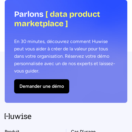
Parlons
[ data product
marketplace ]
En 30 minutes, découvrez comment Huwise
peut vous aider à créer de la valeur pour tous
dans votre organisation. Réservez votre démo
personnalisée avec un de nos experts et laissez-
vous guider.
Demander une démo
Produit
Cas D’usage