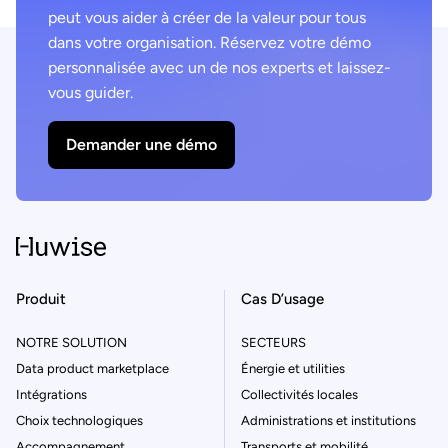
peut vous aider à créer de la valeur pour tous
dans votre organisation. Réservez votre démo
personnalisée avec un de nos experts et laissez-
vous guider.
Demander une démo
Produit
Cas D’usage
NOTRE SOLUTION
SECTEURS
Data product marketplace
Énergie et utilities
Intégrations
Collectivités locales
Choix technologiques
Administrations et institutions
Accompagnement
Transports et mobilité