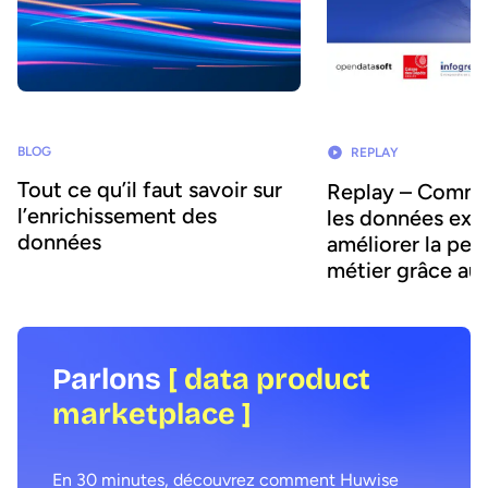
BLOG
REPLAY
Tout ce qu’il faut savoir sur
Replay – Comment utiliser
l’enrichissement des
les données ext
données
améliorer la pe
métier grâce au
marketplaces ?
Parlons
[ data product
marketplace ]
En 30 minutes, découvrez comment Huwise