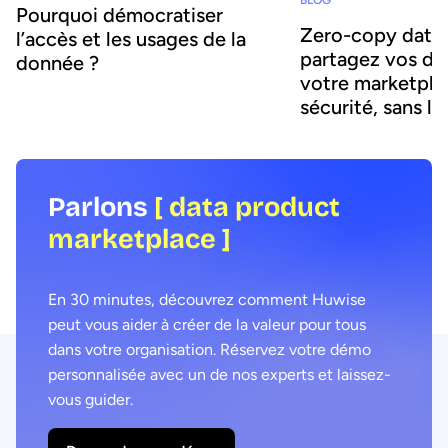
BLOG
Pourquoi démocratiser
Zero-copy data s
l’accès et les usages de la
partagez vos do
donnée ?
votre marketpla
sécurité, sans l
Parlons
[ data product
marketplace ]
En 30 minutes, découvrez comment Huwise
peut vous aider à créer de la valeur pour tous
dans votre organisation. Réservez votre démo
personnalisée avec un de nos experts et laissez-
vous guider.