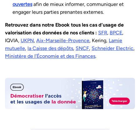
ouvertes
afin de mieux informer, communiquer et
engager leurs parties prenantes externes.
Retrouvez dans notre Ebook tous les cas d’usage de
valorisation des données de nos clients :
SFR
,
BPCE
,
IQVIA,
UKPN
,
Aix-Marseille-Provence
, Kering,
Lamie
mutuelle
,
la Caisse des dépôts
,
SNCF
,
Schneider Electric
,
Ministère de l’Économie et des Finances
.