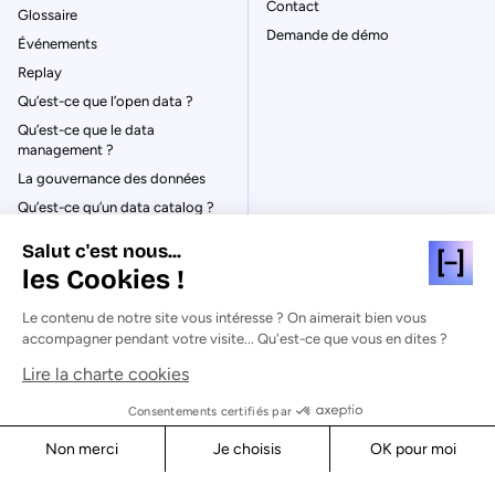
Contact
Glossaire
Demande de démo
Événements
Replay
Qu’est-ce que l’open data ?
Qu’est-ce que le data
management ?
La gouvernance des données
Qu’est-ce qu’un data catalog ?
Salut c'est nous...
les Cookies !
Le contenu de notre site vous intéresse ? On aimerait bien vous
© Huwise 2026
accompagner pendant votre visite... Qu'est-ce que vous en dites ?
Lire la charte cookies
Politique de Confidentialité
Mentions légales & CGU
Consentements certifiés par
Cookies
Non merci
Je choisis
OK pour moi
Sécurité
Axeptio consent
Consent Management Platform: Personalize Your Options