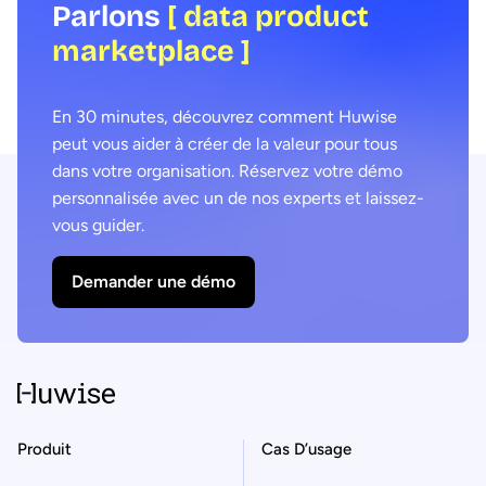
Parlons
[ data product
marketplace ]
En 30 minutes, découvrez comment Huwise
peut vous aider à créer de la valeur pour tous
dans votre organisation. Réservez votre démo
personnalisée avec un de nos experts et laissez-
vous guider.
Demander une démo
Produit
Cas D’usage