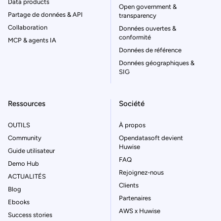
Data products
Open government &
Partage de données & API
transparency
Collaboration
Données ouvertes &
conformité
MCP & agents IA
Données de référence
Données géographiques &
SIG
Ressources
Société
OUTILS
À propos
Community
Opendatasoft devient
Huwise
Guide utilisateur
FAQ
Demo Hub
Rejoignez-nous
ACTUALITÉS
Clients
Blog
Partenaires
Ebooks
AWS x Huwise
Success stories