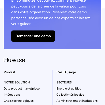
En 30 minutes, découvrez comment Huwise
peut vous aider à créer de la valeur pour tous
dans votre organisation. Réservez votre démo
personnalisée avec un de nos experts et laissez-
vous guider.
Demander une démo
Produit
Cas D’usage
NOTRE SOLUTION
SECTEURS
Data product marketplace
Énergie et utilities
Intégrations
Collectivités locales
Choix technologiques
Administrations et institutions