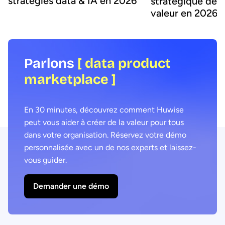
stratégies data & IA en 2026
stratégique de c
valeur en 2026
Parlons
[ data product
marketplace ]
En 30 minutes, découvrez comment Huwise
peut vous aider à créer de la valeur pour tous
dans votre organisation. Réservez votre démo
personnalisée avec un de nos experts et laissez-
vous guider.
Demander une démo