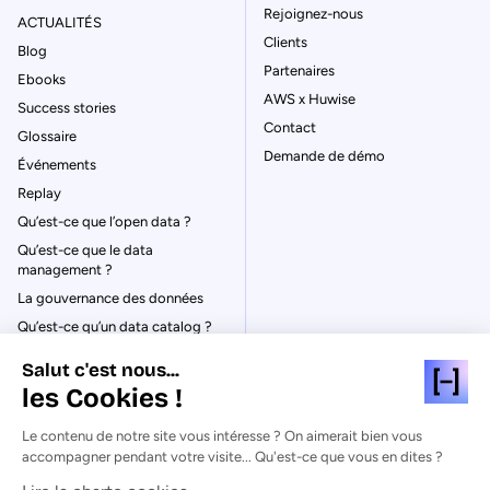
Rejoignez-nous
ACTUALITÉS
Clients
Blog
Partenaires
Ebooks
AWS x Huwise
Success stories
Contact
Glossaire
Demande de démo
Événements
Replay
Qu’est-ce que l’open data ?
Qu’est-ce que le data
management ?
La gouvernance des données
Qu’est-ce qu’un data catalog ?
Salut c'est nous...
les Cookies !
Le contenu de notre site vous intéresse ? On aimerait bien vous
© Huwise 2026
accompagner pendant votre visite... Qu'est-ce que vous en dites ?
Politique de Confidentialité