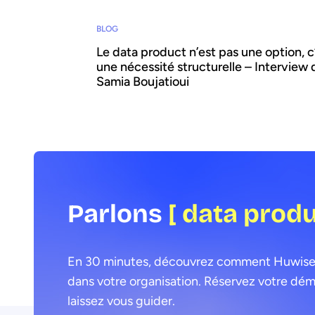
BLOG
Le data product n’est pas une option, c
une nécessité structurelle – Interview 
Samia Boujatioui
Parlons
[ data prod
En 30 minutes, découvrez comment Huwise pe
dans votre organisation. Réservez votre dém
laissez vous guider.