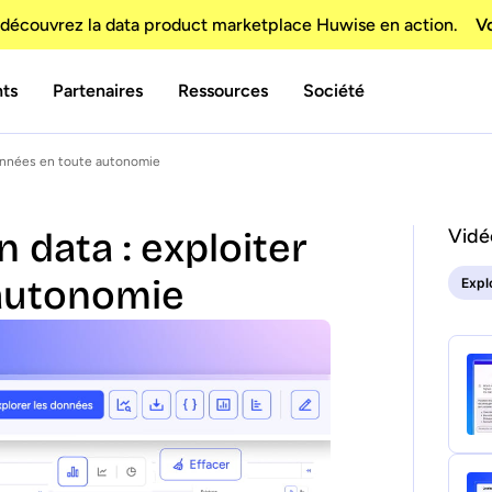
découvrez la data product marketplace Huwise en action.
Vo
nts
Partenaires
Ressources
Société
données en toute autonomie
Vidé
 data : exploiter
autonomie
Expl