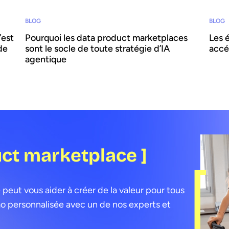
BLOG
BLOG
’est
Pourquoi les data product marketplaces
Les 
de
sont le socle de toute stratégie d’IA
accé
agentique
uct marketplace ]
ut vous aider à créer de la valeur pour tous
o personnalisée avec un de nos experts et