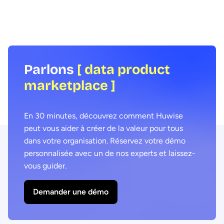
avons interrogé Samia Boujatioui, experte
l'efficacité. Réussir ce
reconnue chez l'assureur-crédit Coface
concentrer sur la donn
Group, dans le cadre du Data Voices
expliquons comment co
Manifesto 2026.
agentique et marketpla
products pour délivrer 
transformateurs.
Parlons
[ data product
marketplace ]
En 30 minutes, découvrez comment Huwise
peut vous aider à créer de la valeur pour tous
dans votre organisation. Réservez votre démo
personnalisée avec un de nos experts et laissez-
vous guider.
Demander une démo