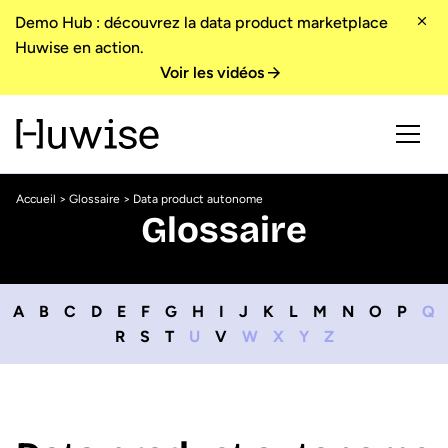
Demo Hub : découvrez la data product marketplace
Huwise en action.
Voir les vidéos
Accueil
>
Glossaire
> Data product autonome
Glossaire
A
B
C
D
E
F
G
H
I
J
K
L
M
N
O
P
Q
R
S
T
U
V
W
X
Y
Z