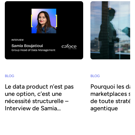
évolutions de ces derniers mois.
BLOG
BLOG
Le data product n’est pas
Pourquoi les da
une option, c’est une
marketplaces son
nécessité structurelle –
de toute stratég
Interview de Samia
agentique
Boujatioui
Comment partager la donnée plus
L'IA agentique offre la p
efficacement avec les équipes business,
d'intégrer l'IA au cœur
à grande échelle ? Pour le savoir, nous
métier et d'accroître l'ag