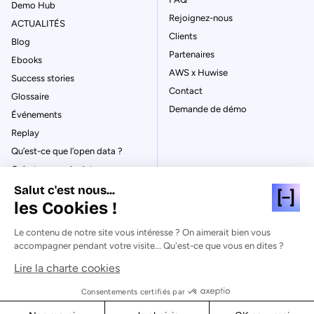
Demo Hub
Rejoignez-nous
ACTUALITÉS
Clients
Blog
Partenaires
Ebooks
AWS x Huwise
Success stories
Contact
Glossaire
Demande de démo
Événements
Replay
Qu’est-ce que l’open data ?
Qu’est-ce que le data
management ?
Salut c'est nous...
La gouvernance des données
les Cookies !
Qu’est-ce qu’un data catalog ?
Le contenu de notre site vous intéresse ? On aimerait bien vous
accompagner pendant votre visite... Qu'est-ce que vous en dites ?
Lire la charte cookies
© Huwise 2026
Consentements certifiés par