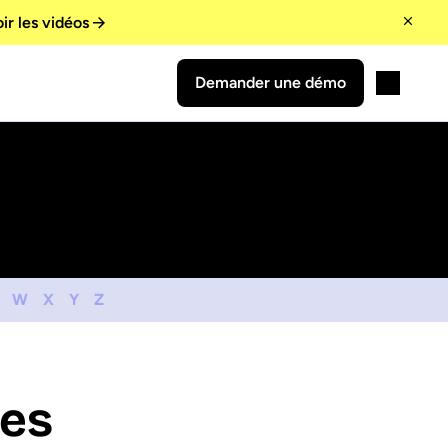
ir les vidéos
Demander une démo
W
X
Y
Z
ées