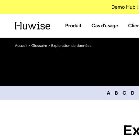
Demo Hub : 
Produit
Cas d’usage
Clie
Accueil
>
Glossaire
> Exploration de données
A
B
C
D
Ex