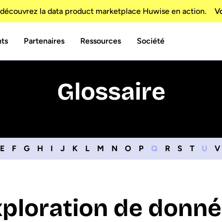
découvrez la data product marketplace Huwise en action.
Vo
nts
Partenaires
Ressources
Société
Glossaire
E
F
G
H
I
J
K
L
M
N
O
P
Q
R
S
T
U
V
ploration de donn