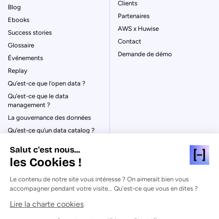
Clients
Blog
Partenaires
Ebooks
AWS x Huwise
Success stories
Contact
Glossaire
Demande de démo
Événements
Replay
Qu’est-ce que l’open data ?
Qu’est-ce que le data
management ?
La gouvernance des données
Qu’est-ce qu’un data catalog ?
Salut c'est nous...
les Cookies !
Le contenu de notre site vous intéresse ? On aimerait bien vous
© Huwise 2026
accompagner pendant votre visite... Qu'est-ce que vous en dites ?
Lire la charte cookies
Politique de Confidentialité
Mentions légales & CGU