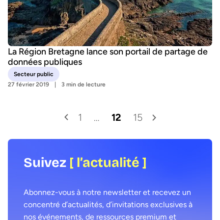
La Région Bretagne lance son portail de partage de
données publiques
Secteur public
27 février 2019
3 min de lecture
1
…
12
15
Suivez
[ l’actualité ]
Abonnez-vous à notre newsletter et recevez un
concentré d’actualités, d’invitations exclusives à
nos événements, de ressources premium et