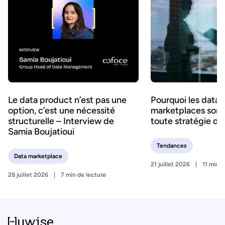
Le data product n’est pas une
Pourquoi les data
option, c’est une nécessité
marketplaces sont 
structurelle – Interview de
toute stratégie d’
Samia Boujatioui
Tendances
Data marketplace
21 juillet 2026
11 min d
28 juillet 2026
7 min de lecture