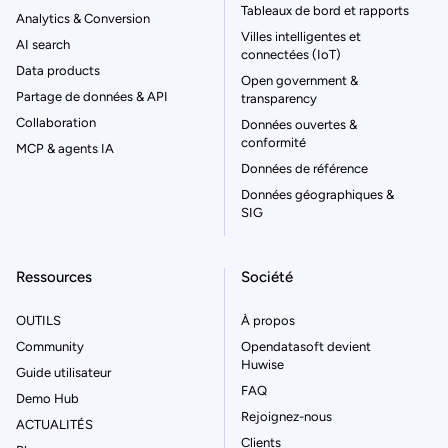
Tableaux de bord et rapports
Analytics & Conversion
Villes intelligentes et
AI search
connectées (IoT)
Data products
Open government &
Partage de données & API
transparency
Collaboration
Données ouvertes &
conformité
MCP & agents IA
Données de référence
Données géographiques &
SIG
Ressources
Société
OUTILS
À propos
Community
Opendatasoft devient
Huwise
Guide utilisateur
FAQ
Demo Hub
Rejoignez-nous
ACTUALITÉS
Clients