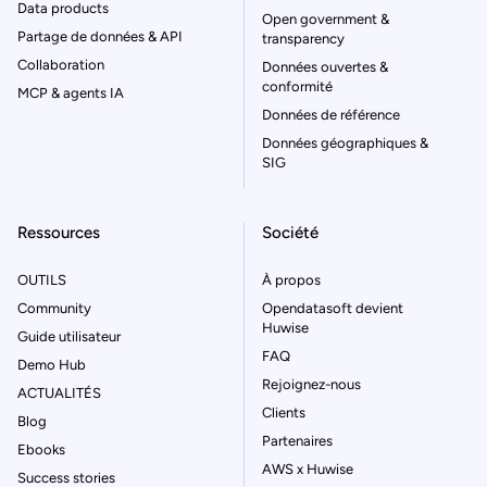
Data products
Open government &
Partage de données & API
transparency
Collaboration
Données ouvertes &
conformité
MCP & agents IA
Données de référence
Données géographiques &
SIG
Ressources
Société
OUTILS
À propos
Community
Opendatasoft devient
Huwise
Guide utilisateur
FAQ
Demo Hub
Rejoignez-nous
ACTUALITÉS
Clients
Blog
Partenaires
Ebooks
AWS x Huwise
Success stories