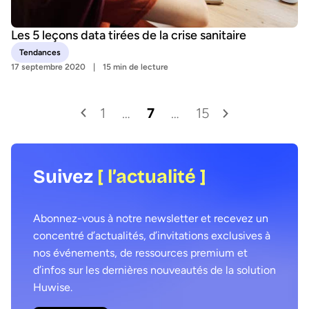
Les 5 leçons data tirées de la crise sanitaire
Tendances
17 septembre 2020
15 min de lecture
1
…
7
…
15
Suivez
[ l’actualité ]
Abonnez-vous à notre newsletter et recevez un
concentré d’actualités, d’invitations exclusives à
nos événements, de ressources premium et
d’infos sur les dernières nouveautés de la solution
Huwise.