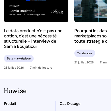
Le data product n’est pas une
Pourquoi les data
option, c’est une nécessité
marketplaces sont 
structurelle – Interview de
toute stratégie d’
Samia Boujatioui
Tendances
Data marketplace
21 juillet 2026
11 min d
28 juillet 2026
7 min de lecture
Produit
Cas D’usage