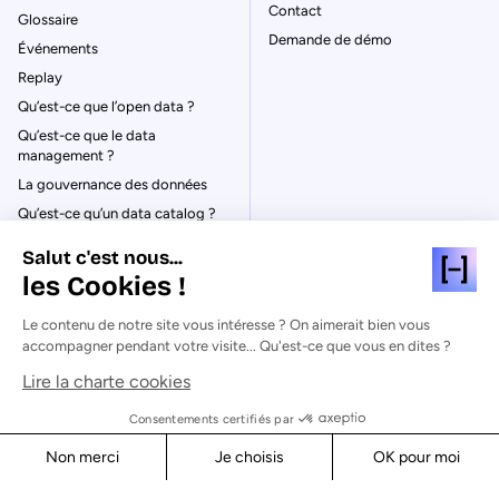
Contact
Glossaire
Demande de démo
Événements
Replay
Qu’est-ce que l’open data ?
Qu’est-ce que le data
management ?
La gouvernance des données
Qu’est-ce qu’un data catalog ?
Salut c'est nous...
les Cookies !
Le contenu de notre site vous intéresse ? On aimerait bien vous
© Huwise 2026
accompagner pendant votre visite... Qu'est-ce que vous en dites ?
Lire la charte cookies
Politique de Confidentialité
Mentions légales & CGU
Consentements certifiés par
Cookies
Non merci
Je choisis
OK pour moi
Sécurité
Axeptio consent
Consent Management Platform: Personalize Your Options