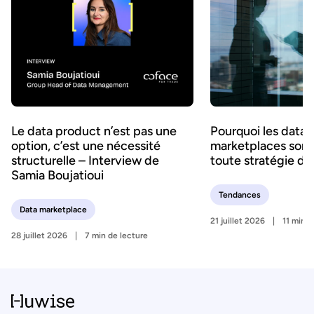
Le data product n’est pas une
Pourquoi les data
option, c’est une nécessité
marketplaces sont 
structurelle – Interview de
toute stratégie d’
Samia Boujatioui
Tendances
Data marketplace
21 juillet 2026
11 min d
28 juillet 2026
7 min de lecture