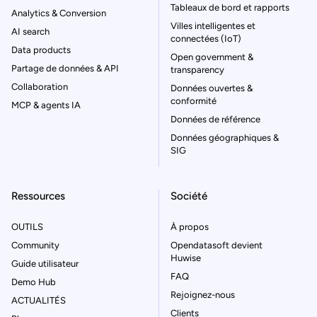
Tableaux de bord et rapports
Analytics & Conversion
Villes intelligentes et
AI search
connectées (IoT)
Data products
Open government &
Partage de données & API
transparency
Collaboration
Données ouvertes &
conformité
MCP & agents IA
Données de référence
Données géographiques &
SIG
Ressources
Société
OUTILS
À propos
Community
Opendatasoft devient
Huwise
Guide utilisateur
FAQ
Demo Hub
Rejoignez-nous
ACTUALITÉS
Clients