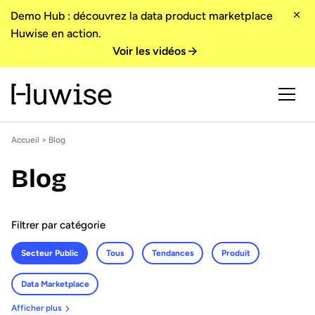
Demo Hub : découvrez la data product marketplace
Huwise en action.
Voir les vidéos
Accueil
>
Blog
Blog
Filtrer par catégorie
Secteur Public
Tous
Tendances
Produit
Data Marketplace
Afficher plus