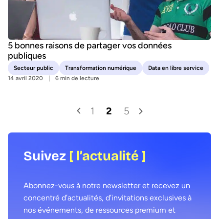
5 bonnes raisons de partager vos données
publiques
Secteur public
Transformation numérique
Data en libre service
14 avril 2020
6 min de lecture
1
2
5
Suivez
[ l’actualité ]
Abonnez-vous à notre newsletter et recevez un
concentré d’actualités, d’invitations exclusives à
nos événements, de ressources premium et