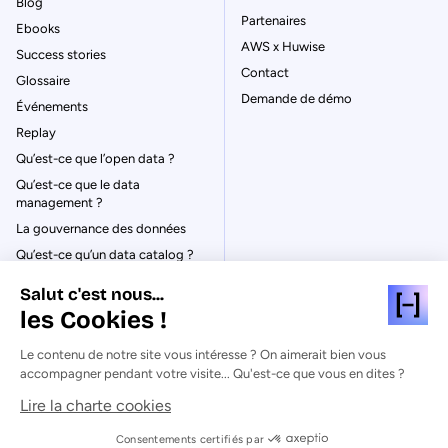
Blog
Partenaires
Ebooks
AWS x Huwise
Success stories
Contact
Glossaire
Demande de démo
Événements
Replay
Qu’est-ce que l’open data ?
Qu’est-ce que le data
management ?
La gouvernance des données
Qu’est-ce qu’un data catalog ?
Salut c'est nous...
les Cookies !
Le contenu de notre site vous intéresse ? On aimerait bien vous
© Huwise 2026
accompagner pendant votre visite... Qu'est-ce que vous en dites ?
Lire la charte cookies
Politique de Confidentialité
Mentions légales & CGU
Consentements certifiés par