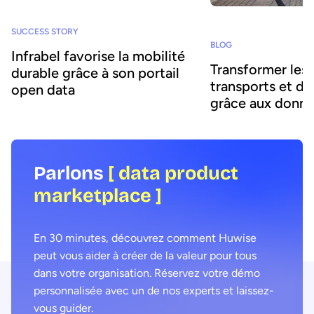
SUCCESS STORY
BLOG
Infrabel favorise la mobilité
Transformer les 
durable grâce à son portail
transports et de
open data
grâce aux donn
Parlons
[ data product
marketplace ]
En 30 minutes, découvrez comment Huwise
peut vous aider à créer de la valeur pour tous
dans votre organisation. Réservez votre démo
personnalisée avec un de nos experts et laissez-
vous guider.