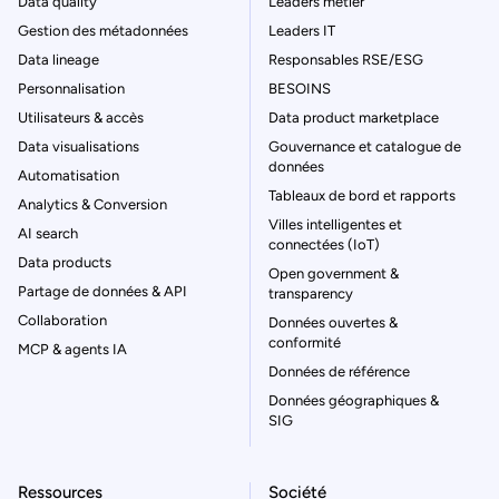
Data quality
Leaders métier
Gestion des métadonnées
Leaders IT
Data lineage
Responsables RSE/ESG
Personnalisation
BESOINS
Utilisateurs & accès
Data product marketplace
Data visualisations
Gouvernance et catalogue de
données
Automatisation
Tableaux de bord et rapports
Analytics & Conversion
Villes intelligentes et
AI search
connectées (IoT)
Data products
Open government &
Partage de données & API
transparency
Collaboration
Données ouvertes &
conformité
MCP & agents IA
Données de référence
Données géographiques &
SIG
Ressources
Société