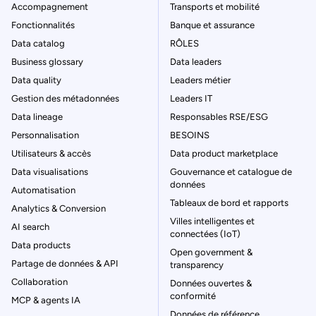
Accompagnement
Transports et mobilité
Fonctionnalités
Banque et assurance
Data catalog
RÔLES
Business glossary
Data leaders
Data quality
Leaders métier
Gestion des métadonnées
Leaders IT
Data lineage
Responsables RSE/ESG
Personnalisation
BESOINS
Utilisateurs & accès
Data product marketplace
Data visualisations
Gouvernance et catalogue de
données
Automatisation
Tableaux de bord et rapports
Analytics & Conversion
Villes intelligentes et
AI search
connectées (IoT)
Data products
Open government &
Partage de données & API
transparency
Collaboration
Données ouvertes &
conformité
MCP & agents IA
Données de référence