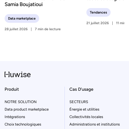
Samia Boujatioui
Tendances
Data marketplace
21 juillet 2026
11 min d
28 juillet 2026
7 min de lecture
Produit
Cas D’usage
NOTRE SOLUTION
SECTEURS
Data product marketplace
Énergie et utilities
Intégrations
Collectivités locales
Choix technologiques
Administrations et institutions