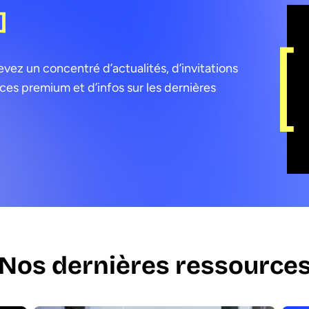
]
ez un concentré d’actualités, d’invitations
es premium et d’infos sur les dernières
Nos dernières ressource