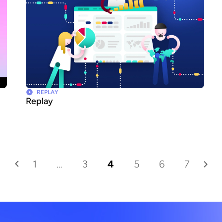
REPLAY
Replay
1
…
3
4
5
6
7