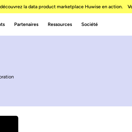
découvrez la data product marketplace Huwise en action.
Vo
nts
Partenaires
Ressources
Société
oration