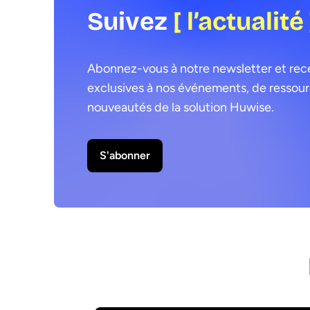
Suivez
[ l’actualité 
Abonnez-vous à notre newsletter et recev
exclusives à nos événements, de ressourc
nouveautés de la solution Huwise.
S'abonner