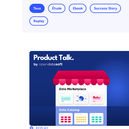
Tous
Étude
Ebook
Success Story
Replay
REPLAY