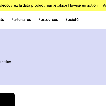
découvrez la data product marketplace Huwise en action.
Vo
nts
Partenaires
Ressources
Société
oration