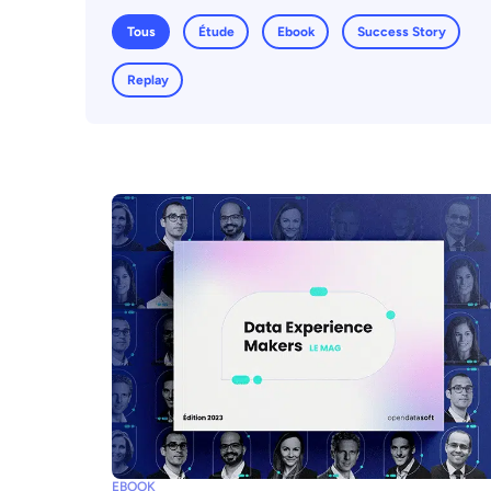
Tous
Étude
Ebook
Success Story
Replay
EBOOK