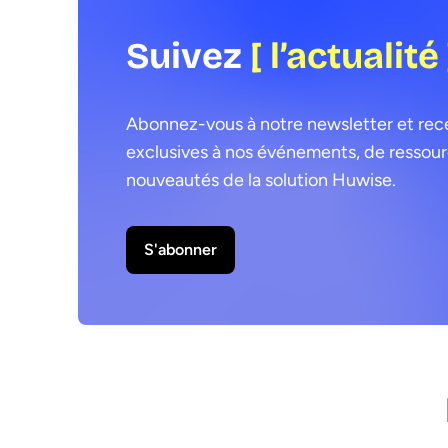
Suivez
[ l’actualité 
Abonnez-vous à notre newsletter et recev
exclusives à nos événements, de ressourc
nouveautés de la solution Huwise.
S'abonner