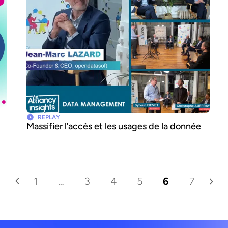
REPLAY
Massifier l’accès et les usages de la donnée
1
…
3
4
5
6
7