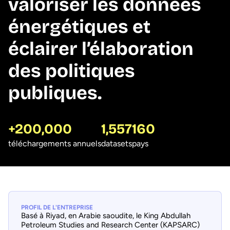
valoriser les données
énergétiques et
éclairer l’élaboration
des politiques
publiques.
+200,000
1,557
160
téléchargements annuels
datasets
pays
PROFIL DE L'ENTREPRISE
Basé à Riyad, en Arabie saoudite, le King Abdullah
Petroleum Studies and Research Center (KAPSARC)