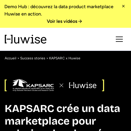
Demo Hub : découvrez la data product marketplace
Huwise en action.
Voir les vidéos
Accueil
>
Success stories
> KAPSARC x Huwise
KAPSARC crée un data
marketplace pour