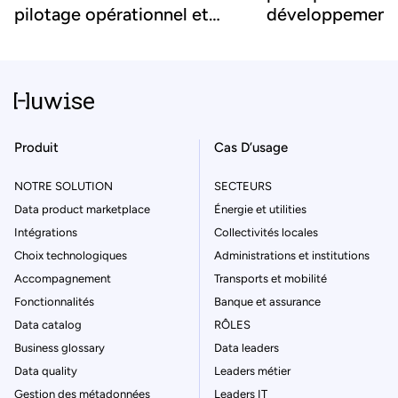
pilotage opérationnel et
développement
d’innovation à grande
économique dur
échelle
la donnée
Produit
Cas D’usage
NOTRE SOLUTION
SECTEURS
Data product marketplace
Énergie et utilities
Intégrations
Collectivités locales
Choix technologiques
Administrations et institutions
Accompagnement
Transports et mobilité
Fonctionnalités
Banque et assurance
Data catalog
RÔLES
Business glossary
Data leaders
Data quality
Leaders métier
Gestion des métadonnées
Leaders IT