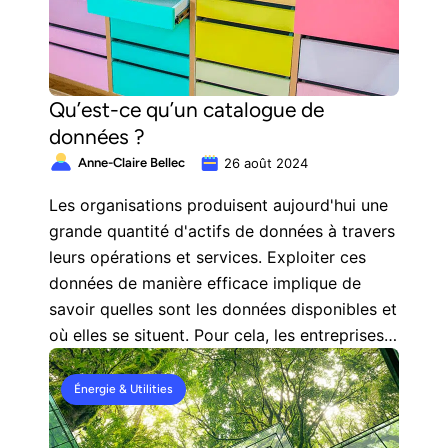
Qu’est-ce qu’un catalogue de
données ?
Anne-Claire Bellec
26 août 2024
Les organisations produisent aujourd'hui une
grande quantité d'actifs de données à travers
leurs opérations et services. Exploiter ces
données de manière efficace implique de
savoir quelles sont les données disponibles et
où elles se situent. Pour cela, les entreprises
utilisent des catalogues de données
centralisés. Cet article explique en quoi
Énergie & Utilities
consistent ces catalogues et quels sont leurs
bénéfices pour les entreprises.