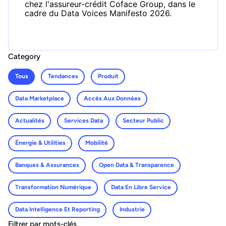
chez l'assureur-crédit Coface Group, dans le
cadre du Data Voices Manifesto 2026.
Category
Tous
Tendances
Produit
Data Marketplace
Accès Aux Données
Actualités
Services Data
Secteur Public
Énergie & Utilities
Mobilité
Banques & Assurances
Open Data & Transparence
Transformation Numérique
Data En Libre Service
Data Intelligence Et Reporting
Industrie
Filtrer par mots-clés