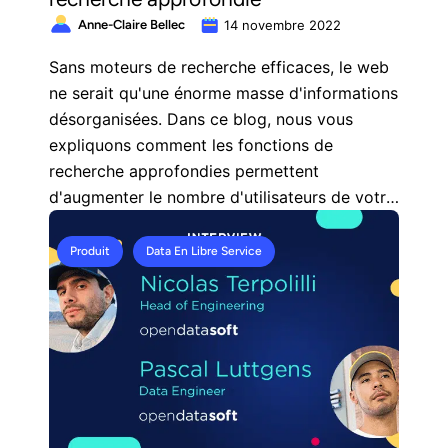
Anne-Claire Bellec
14 novembre 2022
Sans moteurs de recherche efficaces, le web
ne serait qu'une énorme masse d'informations
désorganisées. Dans ce blog, nous vous
expliquons comment les fonctions de
recherche approfondies permettent
d'augmenter le nombre d'utilisateurs de votre
plateforme data et de démocratiser les
données.
Produit
Data En Libre Service