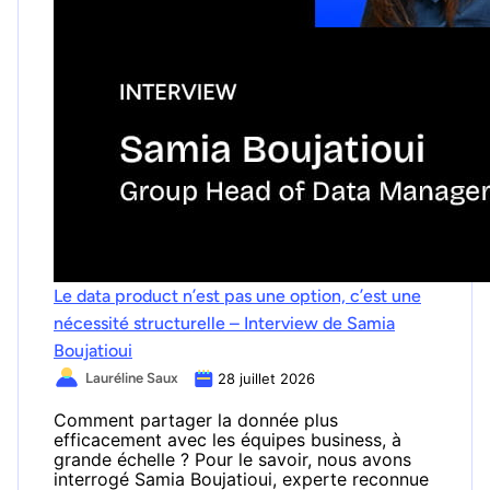
Le data product n’est pas une option, c’est une
nécessité structurelle – Interview de Samia
Boujatioui
Lauréline Saux
28 juillet 2026
Comment partager la donnée plus
efficacement avec les équipes business, à
grande échelle ? Pour le savoir, nous avons
interrogé Samia Boujatioui, experte reconnue