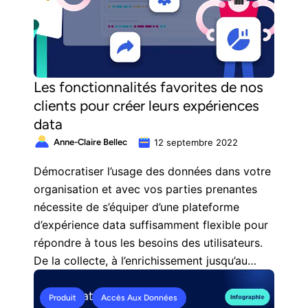
Les fonctionnalités favorites de nos
clients pour créer leurs expériences
data
Anne-Claire Bellec
12 septembre 2022
Démocratiser l’usage des données dans votre
organisation et avec vos parties prenantes
nécessite de s’équiper d’une plateforme
d’expérience data suffisamment flexible pour
répondre à tous les besoins des utilisateurs.
De la collecte, à l’enrichissement jusqu’au
partage, il existe des fonctionnalités
permettant de valoriser toute la chaîne de
Produit
Accès Aux Données