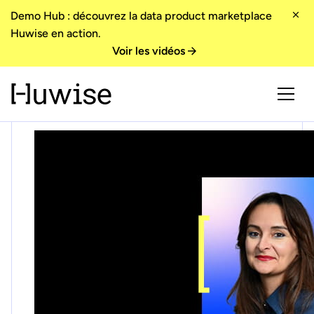
Demo Hub : découvrez la data product marketplace
Huwise en action.
Voir les vidéos
Accueil
> Blog
Blog