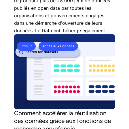
regroupant plus de 28 000 jeux de données
publiés en open data par toutes les
organisations et gouvernements engagés
dans une démarche d'ouverture de leurs
données. Le Data hub héberge également
plus de 600 datasets de référence, entretenus
et mis à jour par nos équipes.
Produit
Accès Aux Données
Comment accélérer la réutilisation
des données grâce aux fonctions de
recherche approfondie