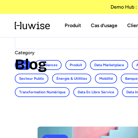
Le data product n’est pas une option, c’est un
Demo Hub : 
Lauréline Saux
28 juillet 2026
Comment partager la donnée plus efficaceme
Produit
Cas d’usage
Clie
Boujatioui, experte reconnue chez l'assure
Accueil
> Blog
Category
Blog
Tous
Tendances
Produit
Data Marketplace
Secteur Public
Énergie & Utilities
Mobilité
Banque
Transformation Numérique
Data En Libre Service
Data I