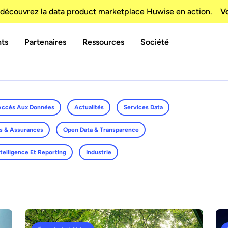
e nécessité structurelle – Interview de Samia Boujatioui
découvrez la data product marketplace Huwise en action.
Vo
nt avec les équipes business, à grande échelle ? Pour le s
nts
Partenaires
Ressources
Société
ur-crédit Coface Group, dans le cadre du Data Voices Manif
Accès Aux Données
Actualités
Services Data
s & Assurances
Open Data & Transparence
ntelligence Et Reporting
Industrie