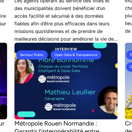
exp
té
Les agents opérant au service des villes et
cha
des municipalités doivent bénéficier d’un
plu
ire
accès facilité et sécurisé à des données
lie
sur
fiables afin d’être plus efficaces dans leurs
de
missions quotidiennes et de prendre de
pla
meilleures décisions pour améliorer la vie des
tra
résidents et créer de nouveaux services
innovants. Découvrez comment les data
Secteur Public
Open Data & Transparence
É
marketplaces publiques ou espaces de
D
données : les bénéfices pour les collectivités
territorialess ou espaces de données
répondent à ces objectifs.
ur
Métropole Rouen Normandie :
Cr
Garantir l’interopérabilité entre
de