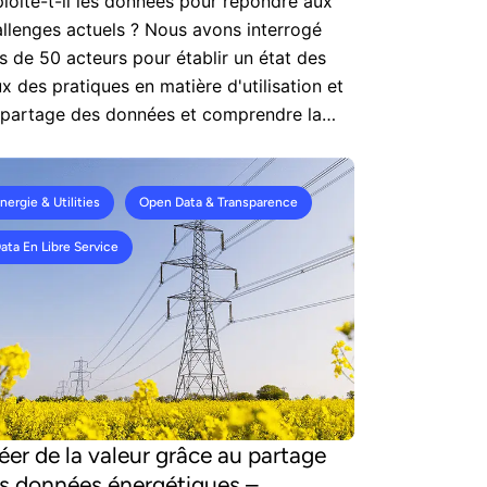
loite-t-il les données pour répondre aux
llenges actuels ? Nous avons interrogé
s de 50 acteurs pour établir un état des
ux des pratiques en matière d'utilisation et
 partage des données et comprendre la
ce des données dans leur stratégie de
nsformation.
nergie & Utilities
Open Data & Transparence
ata En Libre Service
éer de la valeur grâce au partage
s données énergétiques –