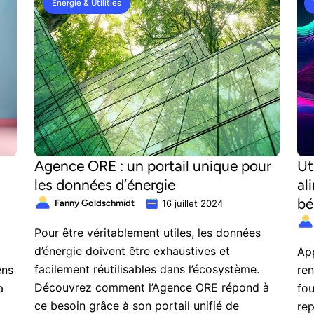
Énergie & Utilities
Agence ORE : un portail unique pour
Ut
les données d’énergie
al
bé
Fanny Goldschmidt
16 juillet 2024
Pour être véritablement utiles, les données
d’énergie doivent être exhaustives et
Ap
facilement réutilisables dans l’écosystème.
ens
ren
Découvrez comment l’Agence ORE répond à
a
fou
ce besoin grâce à son portail unifié de
rep