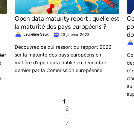
Open data maturity report : quelle est
Co
la maturité des pays européens ?
po
do
Lauréline Saux
23 janvier 2023
Découvrez ce qui ressort du rapport 2022
sur la maturité des pays européens en
éer
Com
matière d’open data publié en décembre
e
dep
dernier par la Commission européenne.
d’o
r
d’a
au 
aup
1
ces
2
la
…
7