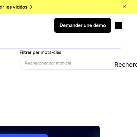
ir les vidéos
avoir, nous avons interrogé Samia
Demander une démo
esto 2026.
Filtrer par mots-clés
Recher