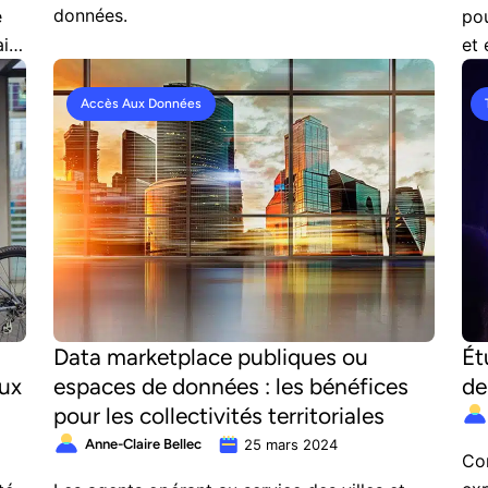
données.
e
pou
ils
et 
Accès Aux Données
Data marketplace publiques ou
Ét
aux
espaces de données : les bénéfices
de
pour les collectivités territoriales
Anne-Claire Bellec
25 mars 2024
Com