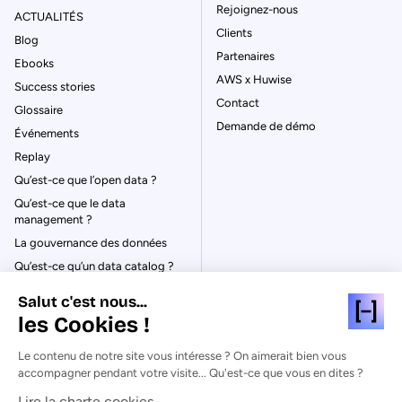
Rejoignez-nous
ACTUALITÉS
Clients
Blog
Partenaires
Ebooks
AWS x Huwise
Success stories
Contact
Glossaire
Demande de démo
Événements
Replay
Qu’est-ce que l’open data ?
Qu’est-ce que le data
management ?
La gouvernance des données
Qu’est-ce qu’un data catalog ?
Salut c'est nous...
les Cookies !
Le contenu de notre site vous intéresse ? On aimerait bien vous
© Huwise 2026
accompagner pendant votre visite... Qu'est-ce que vous en dites ?
Lire la charte cookies
Politique de Confidentialité