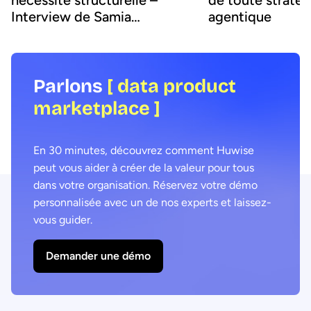
nécessité structurelle –
de toute stratég
Interview de Samia
agentique
Boujatioui
Parlons
[ data product
marketplace ]
En 30 minutes, découvrez comment Huwise
peut vous aider à créer de la valeur pour tous
dans votre organisation. Réservez votre démo
personnalisée avec un de nos experts et laissez-
vous guider.
Demander une démo