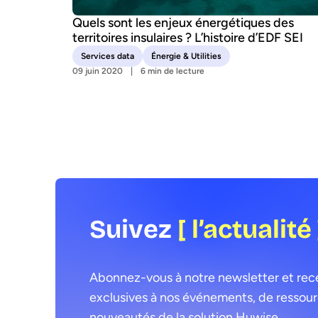
Quels sont les enjeux énergétiques des
territoires insulaires ? L’histoire d’EDF SEI
Services data
Énergie & Utilities
09 juin 2020
6 min de lecture
Suivez
[ l’actualité 
Abonnez-vous à notre newsletter et recev
exclusives à nos événements, de ressourc
nouveautés de la solution Huwise.