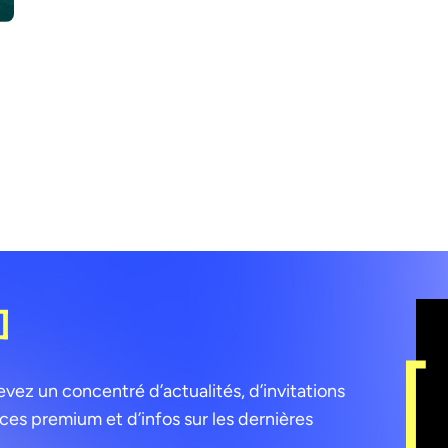
]
ez un concentré d’actualités, d’invitations
es premium et d’infos sur les dernières