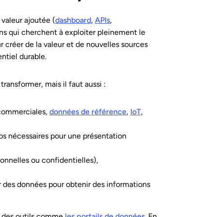
valeur ajoutée (
dashboard
,
APIs
,
ons qui cherchent à exploiter pleinement le
 créer de la valeur et de nouvelles sources
ntiel durable.
transformer, mais il faut aussi :
 commerciales,
données de référence
,
IoT
,
amps nécessaires pour une présentation
onnelles ou confidentielles),
ur des données pour obtenir des informations
ur des outils comme
les portails de données
. En