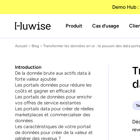
Demo Hub : 
Produit
Cas d’usage
Clie
Accueil
>
Blog
> Transformer les données en or : le pouvoir des data portal
T
Introduction
De la donnée brute aux actifs data à
forte valeur ajoutée
d
Les portails données pour réduire les
coûts et gagner en efficacité
Les portails de données pour enrichir
vos offres de service existantes
T
Les portails data pour créer de réelles
marketplaces et commercialiser des
données
Déc
Les caractéristiques de votre portail
rev
de données pour créer de la valeur et
générer des revenus ?