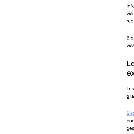
Inf
vis
rec
Bie
vis
L
e
Les
gra
Bir
pou
ges