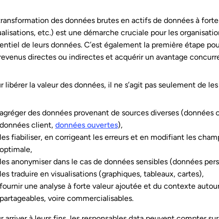
transformation des données brutes en actifs de données à forte 
ualisations, etc.) est une démarche cruciale pour les organisati
entiel de leurs données. C’est également la première étape pour
revenus directes ou indirectes et acquérir un avantage concurre
r libérer la valeur des données, il ne s’agit pas seulement de les 
agréger des données provenant de sources diverses (données
données client,
données ouvertes
),
les fiabiliser, en corrigeant les erreurs et en modifiant les ch
optimale,
les anonymiser dans le cas de données sensibles (données pers
les traduire en visualisations (graphiques, tableaux, cartes),
fournir une analyse à forte valeur ajoutée et du contexte auto
partageables, voire commercialisables.
r arriver à leurs fins, les responsables data peuvent compter s