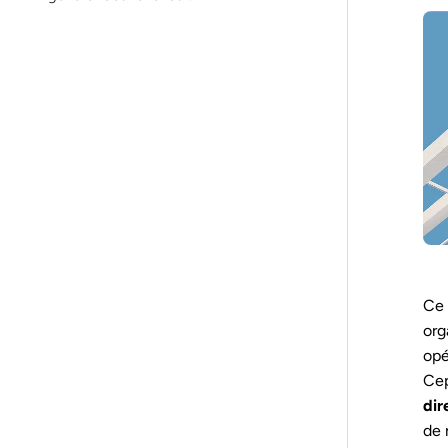
Ce 
org
opé
Cep
dir
de 