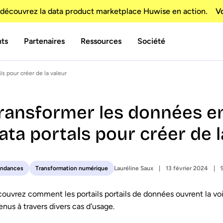
découvrez la data product marketplace Huwise en action.
Vo
nts
Partenaires
Ressources
Société
s pour créer de la valeur
ransformer les données en 
ata portals pour créer de l
Lauréline Saux
13 février 2024
endances
Transformation numérique
ouvrez comment les portails portails de données ouvrent la voi
enus à travers divers cas d'usage.