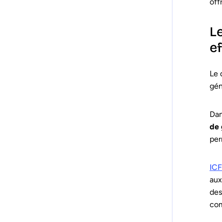
off
L
ef
Le 
gén
Dan
de 
per
ICF
aux
des
com