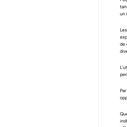
tan
un 
Les
exp
de 
div
L’u
per
Par
opp
Que
ind