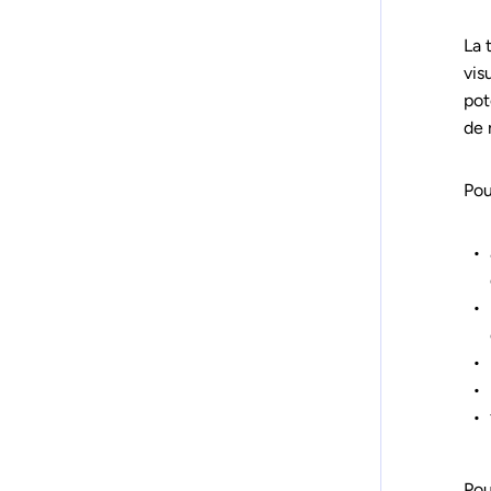
La 
vis
pot
de 
Pou
Pou