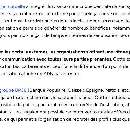
ie mutuelle
a intégré Huwise comme brique centrale de son sy
lectées en interne, ou en externe par les délégataires, sont centr
es sont ensuite redistribuées depuis la plateforme sous divers f
anisation a permis de générer de nombreux bénéfices, notamme
 jours par mois le gain de temps en termes de sécurisation des
c les portails externes, les organisations s’offrent une vitrin
r communication avec toutes leurs parties prenantes
. Cette e
ortunités, partenariats et peut faire la différence d’un point 
rganisation affiche un ADN data-centric.
groupe BPCE
(Banque Populaire, Caisse d’Épargne, Natixis, etc
ge de leader éclairé dans le secteur financier. Cette stratégie 
position du public, pour renforcer la notoriété de l’institution, at
stants. Il est également possible de retrouver toutes les offres
a, ce qui permet à l’organisation de recruter des profils plus qua