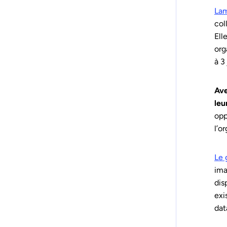
Lam
col
Ell
org
à 3
Ave
leu
opp
l’o
Le 
ima
dis
exi
dat