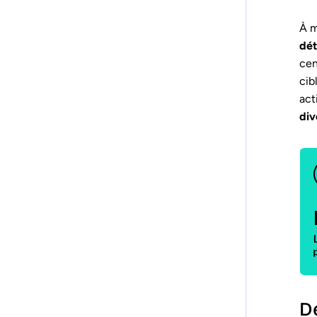
À m
dét
cen
cib
act
div
De