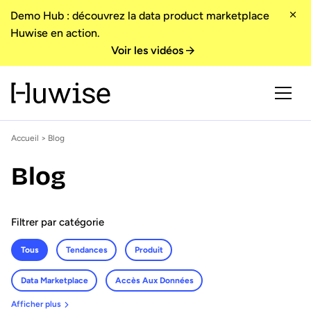
Demo Hub : découvrez la data product marketplace
Huwise en action.
Voir les vidéos
Accueil
> Blog
Blog
Filtrer par catégorie
Tous
Tendances
Produit
Data Marketplace
Accès Aux Données
Afficher plus