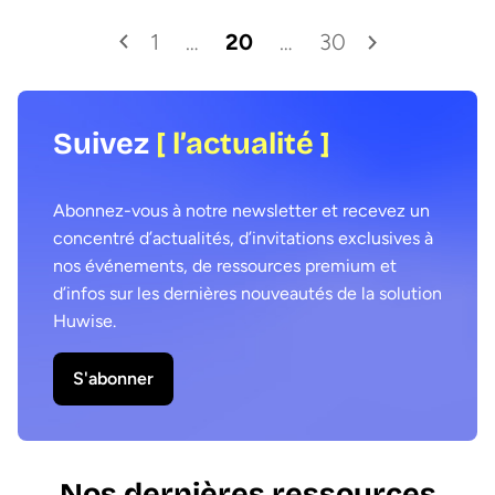
1
…
20
…
30
Suivez
[ l’actualité ]
Abonnez-vous à notre newsletter et recevez un
concentré d’actualités, d’invitations exclusives à
nos événements, de ressources premium et
d’infos sur les dernières nouveautés de la solution
Huwise.
S'abonner
Nos dernières ressources