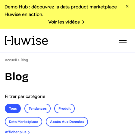
Demo Hub : découvrez la data product marketplace
Huwise en action.
Voir les vidéos
Accueil
> Blog
Blog
Filtrer par catégorie
Tous
Tendances
Produit
Data Marketplace
Accès Aux Données
Afficher plus