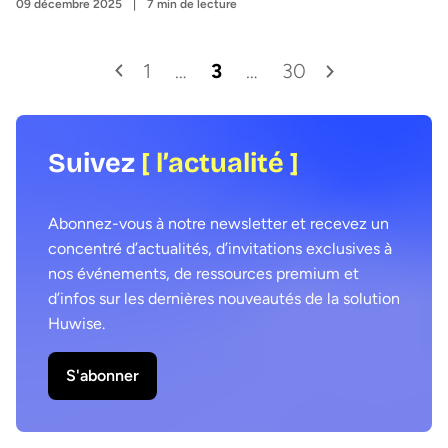
09 décembre 2025
7 min de lecture
1
…
3
…
30
Suivez
[ l’actualité ]
Abonnez-vous à notre newsletter et recevez un
concentré d’actualités, d’invitations exclusives à
nos événements, de ressources premium et
d’infos sur les dernières nouveautés de la solution
Huwise.
S'abonner