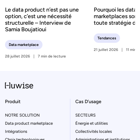
Le data product n’est pas une
Pourquoi les data
option, c’est une nécessité
marketplaces sont 
structurelle – Interview de
toute stratégie d’
Samia Boujatioui
Tendances
Data marketplace
21 juillet 2026
11 min d
28 juillet 2026
7 min de lecture
Produit
Cas D’usage
NOTRE SOLUTION
SECTEURS
Data product marketplace
Énergie et utilities
Intégrations
Collectivités locales
Choix technologiques
Administrations et institutions