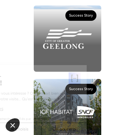
Success Story
Salut c'est nous...
les Cookies !
Success Story
Le contenu de notre site vous intéresse ? On aimerait bien vous
accompagner pendant votre visite... Qu'est-ce que vous en dites ?
Lire la charte cookies
Consentements certifiés par
Non merci
Je choisis
OK pour moi